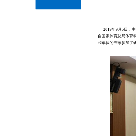
2019年9月5日，
自国家体育总局体育
和单位的专家参加了