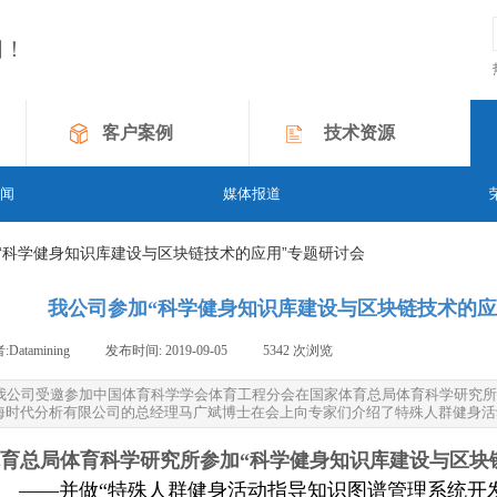
问
！
客户案例
技术资源
闻
媒体报道
“科学健身知识库建设与区块链技术的应用”专题研讨会
我公司参加“科学健身知识库建设与区块链技术的应
:
Datamining
|
发布时间:
2019-09-05
|
5342
次浏览
|
日，我公司受邀参加中国体育科学学会体育工程分会在国家体育总局体育科学研究
海时代分析有限公司的总经理马广斌博士在会上向专家们介绍了特殊人群健身活
育总局体育科学研究所参加“科学健身知识库建设与区块
——并做“特殊人群健身活动指导知识图谱管理系统开