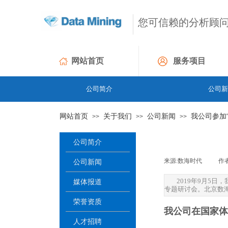
您可信赖的分
析顾
网站首页
服务项目
公司简介
公司新
网站首页
关于我们
公司新闻
我公司参加
>>
>>
>>
公司简介
来源:
数海时代
|
作者
公司新闻
2019年9月5
媒体报道
专题研讨会。北京数
荣誉资质
我公司在国家体
人才招聘