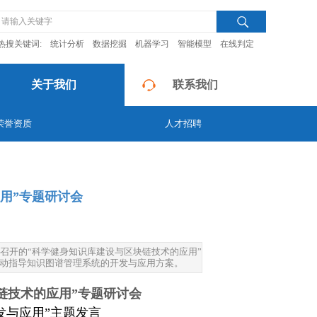
热搜关键词:
统计分析
数据挖掘
机器学习
智能模型
在线判定
关于我们
联系我们
荣誉资质
人才招聘
用”专题研讨会
所召开的“科学健身知识库建设与区块链技术的应用”
动指导知识图谱管理系统的开发与应用方案。
链技术的应用”专题研讨会
发与应用”主题发言